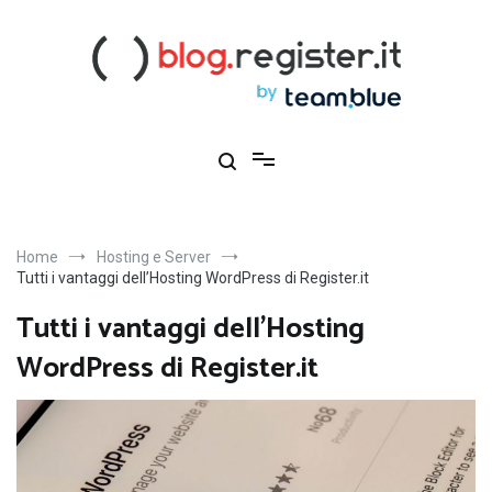
Salta
al
contenuto
Blog Register.it
Notizie, novità e consigli per la tua presenza online
Home
Hosting e Server
Tutti i vantaggi dell’Hosting WordPress di Register.it
Tutti i vantaggi dell’Hosting
WordPress di Register.it