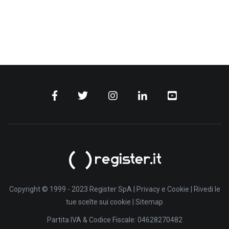
Copyright © 1999 - 2023 Register SpA |
Privacy e Cookie
|
Rivedi le
tue scelte sui cookie
|
Sitemap
Partita IVA & Codice Fiscale: 04628270482