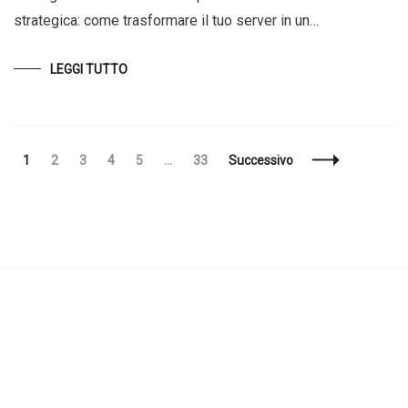
strategica: come trasformare il tuo server in un…
LEGGI TUTTO
Navigazione
Pagina
Pagina
Pagina
Pagina
Pagina
Pagina
1
2
3
4
5
…
33
Successivo
articoli