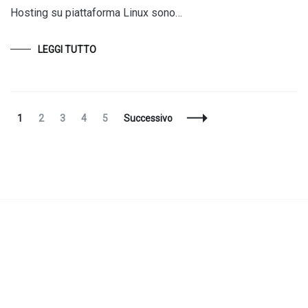
Hosting su piattaforma Linux sono…
LEGGI TUTTO
Navigazione
Pagina
Pagina
Pagina
Pagina
Pagina
1
2
3
4
5
Successivo
articoli