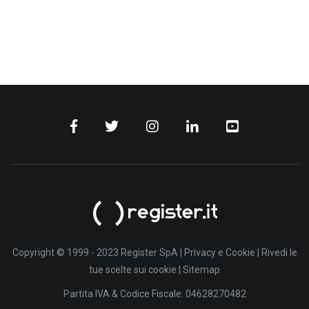
Copyright © 1999 - 2023 Register SpA |
Privacy e Cookie
|
Rivedi le
tue scelte sui cookie
|
Sitemap
Partita IVA & Codice Fiscale: 04628270482