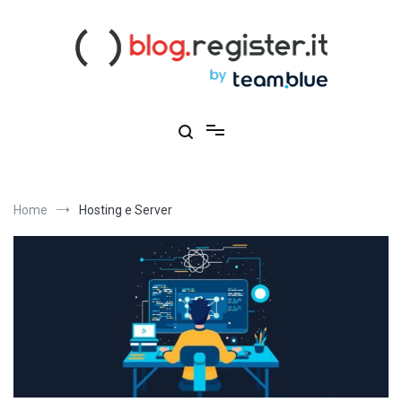
Salta
al
contenuto
Blog Register.it
Notizie, novità e consigli per la tua presenza online
Home
Hosting e Server