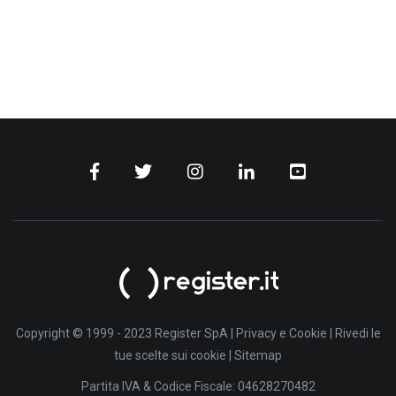
Copyright © 1999 - 2023 Register SpA |
Privacy e Cookie
|
Rivedi le
tue scelte sui cookie
|
Sitemap
Partita IVA & Codice Fiscale: 04628270482