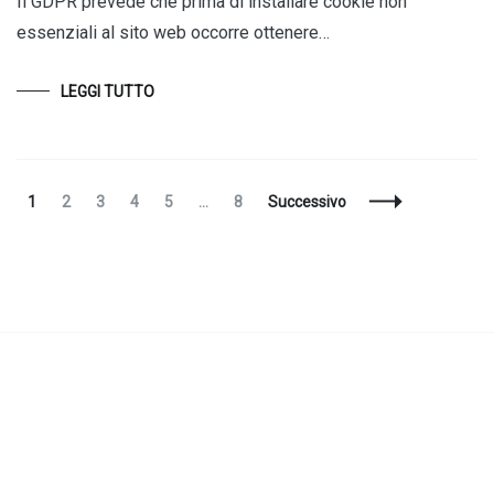
Il GDPR prevede che prima di installare cookie non
essenziali al sito web occorre ottenere…
LEGGI TUTTO
Navigazione
Pagina
Pagina
Pagina
Pagina
Pagina
Pagina
1
2
3
4
5
…
8
Successivo
articoli