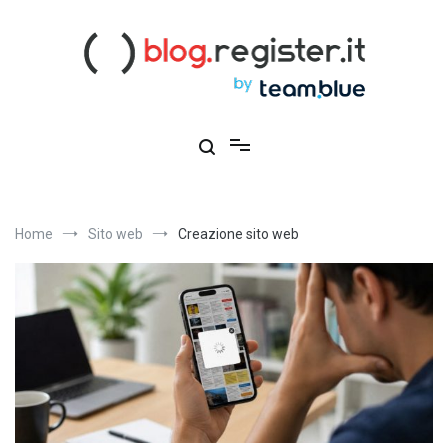
Salta
al
contenuto
Blog Register.it
Notizie, novità e consigli per la tua presenza online
Home
Sito web
Creazione sito web