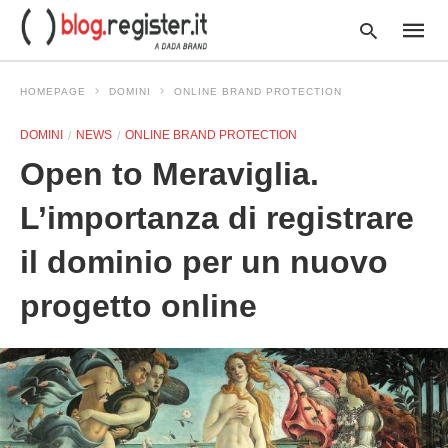
HOMEPAGE
DOMINI
ONLINE BRAND PROTECTION
DOMINI
NEWS
ONLINE BRAND PROTECTION
Type
Open to Meraviglia.
your
searc
query
L’importanza di registrare
and
hit
il dominio per un nuovo
enter:
progetto online