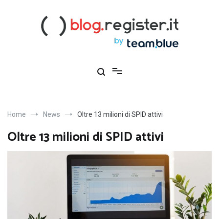
Salta
al
contenuto
Blog Register.it
Notizie, novità e consigli per la tua presenza online
Home
News
Oltre 13 milioni di SPID attivi
Oltre 13 milioni di SPID attivi