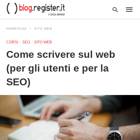
HOMEPAGE
SITO WEB
CORSI
SEO
SITO WEB
Type
Come scrivere sul web
your
searc
query
(per gli utenti e per la
and
hit
SEO)
enter: