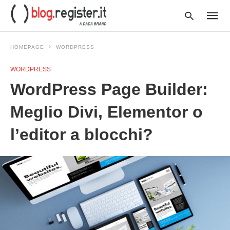
HOMEPAGE
WORDPRESS
WORDPRESS
Type
WordPress Page Builder:
your
searc
query
Meglio Divi, Elementor o
and
hit
l’editor a blocchi?
enter: