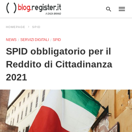
HOMEPAGE
SPID
NEWS
SERVIZI DIGITALI
SPID
Type
SPID obbligatorio per il
your
searc
query
Reddito di Cittadinanza
and
hit
2021
enter: