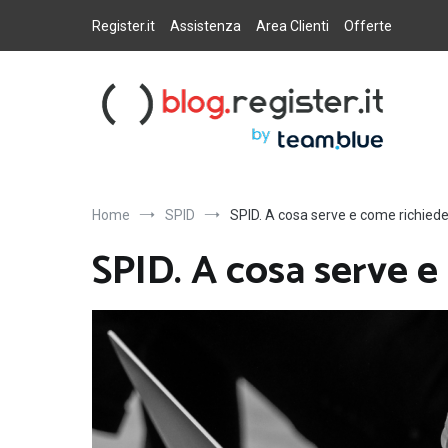
Salta
al
Register.it
Assistenza
Area Clienti
Offerte
contenuto
Blog Register.it
Notizie, novità e consigli per la tua presenza online
Home
SPID
SPID. A cosa serve e come richiede
SPID. A cosa serve e