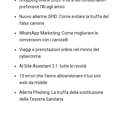
Shopping online 2026: il 68% dei consumatori
preferisce l’AI agli amici
Nuovo allarme SPID: Come evitare la truffa del
falso canone
WhatsApp Marketing: Come migliorare le
conversioni con i caroselli
Viaggi e prenotazioni online nel mirino del
cybercrime
AI Site Assistant 3.1: tutte le novità
10 errori che fanno abbandonare il tuo sito
web da mobile
Allerta Phishing: La truffa della sostituzione
della Tessera Sanitaria