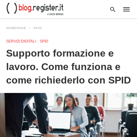
HOMEPAGE
SPID
SERVIZI DIGITALI
SPID
Type
Supporto formazione e
your
searc
query
lavoro. Come funziona e
and
hit
come richiederlo con SPID
enter: