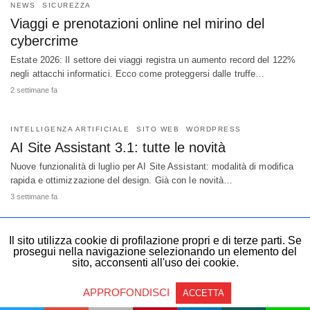
NEWS
SICUREZZA
Viaggi e prenotazioni online nel mirino del
cybercrime
Estate 2026: Il settore dei viaggi registra un aumento record del 122%
negli attacchi informatici. Ecco come proteggersi dalle truffe…
2 settimane fa
INTELLIGENZA ARTIFICIALE
SITO WEB
WORDPRESS
AI Site Assistant 3.1: tutte le novità
Nuove funzionalità di luglio per AI Site Assistant: modalità di modifica
rapida e ottimizzazione del design. Già con le novità…
3 settimane fa
Il sito utilizza cookie di profilazione propri e di terze parti. Se
prosegui nella navigazione selezionando un elemento del
sito, acconsenti all'uso dei cookie.
Copyright © 1999 - 2023 Register SpA Partita IVA & Codice Fiscale:
04628270482
Non-AMP Version
APPROFONDISCI
ACCETTA