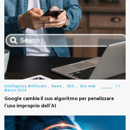
Intelligenza Artificiale
,
News
,
SEO
,
Sito web
11
Marzo 2024
Google cambia il suo algoritmo per penalizzare
l’uso improprio dell’AI