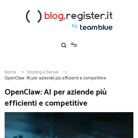
Salta
al
contenuto
Blog Register.it
Notizie, novità e consigli per la tua presenza online
Home
Hosting e Server
OpenClaw: AI per aziende più efficienti e competitive
OpenClaw: AI per aziende più
efficienti e competitive