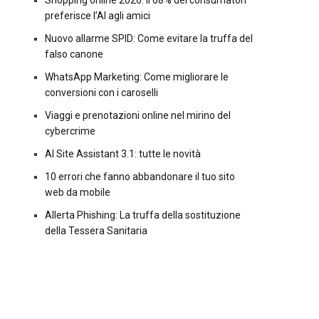
Shopping online 2026: il 68% dei consumatori
preferisce l’AI agli amici
Nuovo allarme SPID: Come evitare la truffa del
falso canone
WhatsApp Marketing: Come migliorare le
conversioni con i caroselli
Viaggi e prenotazioni online nel mirino del
cybercrime
AI Site Assistant 3.1: tutte le novità
10 errori che fanno abbandonare il tuo sito
web da mobile
Allerta Phishing: La truffa della sostituzione
della Tessera Sanitaria