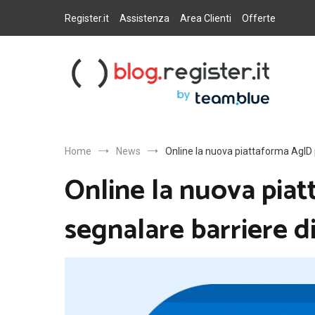
Salta
al
Register.it
Assistenza
Area Clienti
Offerte
contenuto
Blog Register.it
Notizie, novità e consigli per la tua presenza online
Home
News
Online la nuova piattaforma AgID p
Online la nuova pia
segnalare barriere di