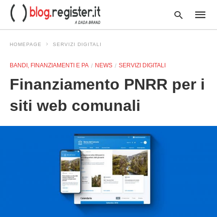
HOMEPAGE
SERVIZI DIGITALI
BANDI, FINANZIAMENTI E PA
NEWS
SERVIZI DIGITALI
Type
Finanziamento PNRR per i
your
searc
query
siti web comunali
and
hit
enter: