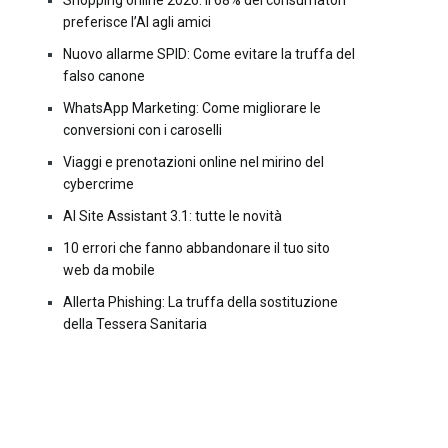
Shopping online 2026: il 68% dei consumatori
preferisce l’AI agli amici
Nuovo allarme SPID: Come evitare la truffa del
falso canone
WhatsApp Marketing: Come migliorare le
conversioni con i caroselli
Viaggi e prenotazioni online nel mirino del
cybercrime
AI Site Assistant 3.1: tutte le novità
10 errori che fanno abbandonare il tuo sito
web da mobile
Allerta Phishing: La truffa della sostituzione
della Tessera Sanitaria