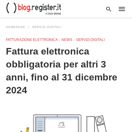
HOMEPAGE
SERVIZI DIGITALI
FATTURAZIONE ELETTRONICA
NEWS
SERVIZI DIGITALI
Type
Fattura elettronica
your
searc
query
obbligatoria per altri 3
and
hit
anni, fino al 31 dicembre
enter:
2024