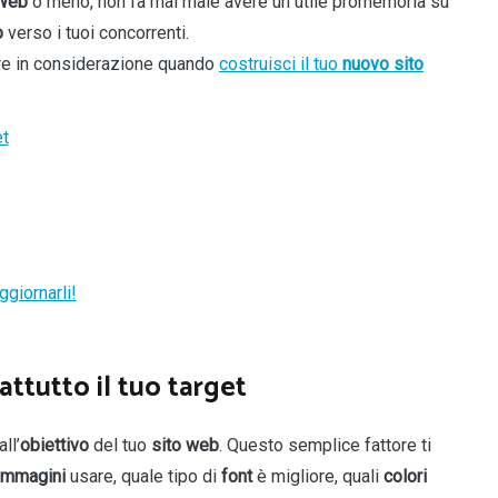
 Web
o meno, non fa mai male avere un utile promemoria su
o
verso i tuoi concorrenti.
ere in considerazione quando
costruisci il tuo
nuovo sito
et
ggiornarli!
rattutto il tuo target
ll’
obiettivo
del tuo
sito web
. Questo semplice fattore ti
immagini
usare, quale tipo di
font
è migliore, quali
colori