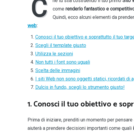
C
he tu stia costruendo il tuo primo
Sito
come
renderlo fantastico e competitiv
Quindi, ecco alcuni elementi da prend
web
:
Conosci il tuo obiettivo e soprattutto il tuo targ
Scegli il template giusto
Utilizza le sezioni
Non tutti i font sono uguali
Scelta delle immagini
I siti Web non sono oggetti statici, ricordati di a
Dulcis in fundo, scegli lo strumento giusto!
1. Conosci il tuo obiettivo e sop
Prima di iniziare, prenditi un momento per pensare a
aiuterà a prendere decisioni importanti come quali