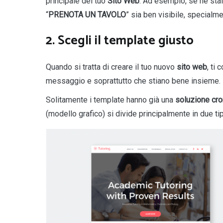
principale del tuo
Sito Web
. Ad esempio, se ne stai
“
PRENOTA UN TAVOLO
” sia ben visibile, specialm
2. Scegli il template giusto
Quando si tratta di creare il tuo nuovo
sito web
, ti
messaggio e soprattutto che stiano bene insieme.
Solitamente i template hanno già una
soluzione cro
(modello grafico) si divide principalmente in due tip