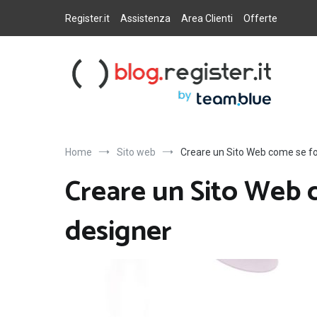
Salta
al
Register.it
Assistenza
Area Clienti
Offerte
contenuto
Blog Register.it
Notizie, novità e consigli per la tua presenza online
Home
Sito web
Creare un Sito Web come se fo
Creare un Sito Web 
designer