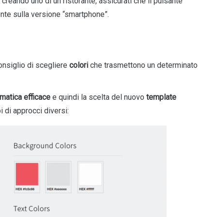
 creando uno di un ristorante, assicurati che il pulsante
ente sulla versione “smartphone”.
 consiglio di scegliere
colori
che trasmettono un determinato
matica efficace
e quindi la scelta del nuovo
template
i di approcci diversi: