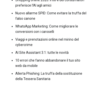
Shopping online 2026: il 68% dei consumatori
preferisce l’AI agli amici
Nuovo allarme SPID: Come evitare la truffa del
falso canone
WhatsApp Marketing: Come migliorare le
conversioni con i caroselli
Viaggi e prenotazioni online nel mirino del
cybercrime
AI Site Assistant 3.1: tutte le novità
10 errori che fanno abbandonare il tuo sito
web da mobile
Allerta Phishing: La truffa della sostituzione
della Tessera Sanitaria