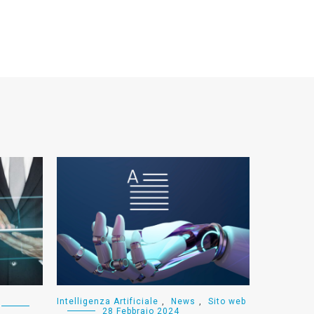
Intelligenza Artificiale
,
News
,
Sito web
28 Febbraio 2024