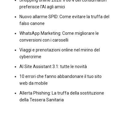
Shopping online 2026: il 68% dei consumatori
preferisce l’AI agli amici
Nuovo allarme SPID: Come evitare la truffa del
falso canone
WhatsApp Marketing: Come migliorare le
conversioni con i caroselli
Viaggi e prenotazioni online nel mirino del
cybercrime
AI Site Assistant 3.1: tutte le novità
10 errori che fanno abbandonare il tuo sito
web da mobile
Allerta Phishing: La truffa della sostituzione
della Tessera Sanitaria