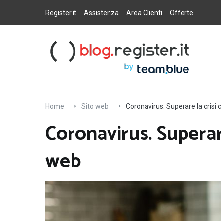
Salta
al
Register.it
Assistenza
Area Clienti
Offerte
contenuto
Blog Register.it
Notizie, novità e consigli per la tua presenza online
Home
Sito web
Coronavirus. Superare la crisi 
Coronavirus. Superare
web