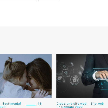
,
Testimonial
18
Creazione sito web
,
Sito web
2023
17 Gennaio 2022