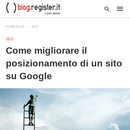
HOMEPAGE
SEO
SEO
Type
Come migliorare il
your
searc
query
posizionamento di un sito
and
hit
su Google
enter: