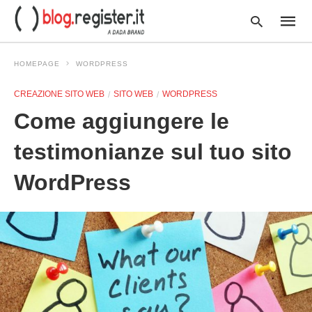
HOMEPAGE
WORDPRESS
CREAZIONE SITO WEB
SITO WEB
WORDPRESS
Type
Come aggiungere le
your
searc
query
testimonianze sul tuo sito
and
hit
WordPress
enter: