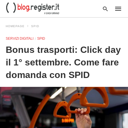
HOMEPAGE
SPID
SERVIZI DIGITALI
SPID
Type
Bonus trasporti: Click day
your
searc
query
il 1° settembre. Come fare
and
hit
domanda con SPID
enter: