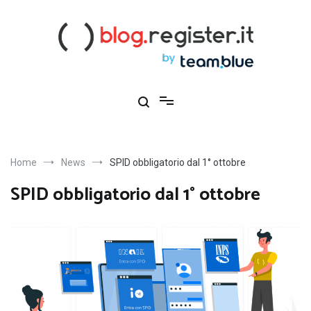
Salta
al
contenuto
Blog Register.it
Notizie, novità e consigli per la tua presenza online
Home
News
SPID obbligatorio dal 1° ottobre
SPID obbligatorio dal 1° ottobre