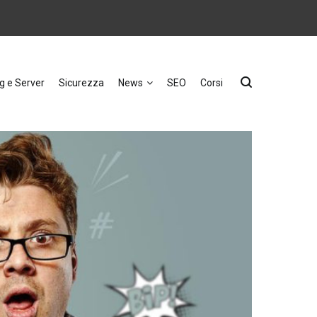
g e Server
Sicurezza
News
SEO
Corsi