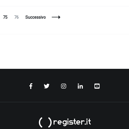
na
Pagina
Pagina
75
76
Successivo