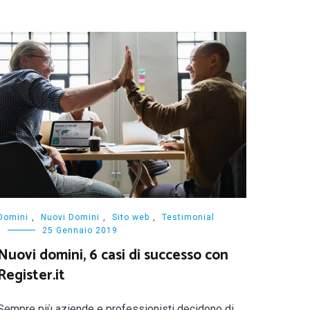
Domini
,
Nuovi Domini
,
Sito web
,
Testimonial
25 Gennaio 2019
Nuovi domini, 6 casi di successo con
Register.it
Sempre più aziende e professionisti decidono di