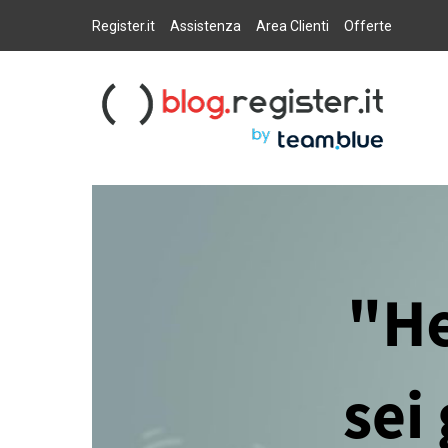
Salta
al
Register.it
Assistenza
Area Clienti
Offerte
contenuto
Blog Register.it
Notizie, novità e consigli per la tua presenza online