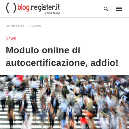
HOMEPAGE
NEWS
NEWS
Type
Modulo online di
your
searc
query
autocertificazione, addio!
and
hit
enter: