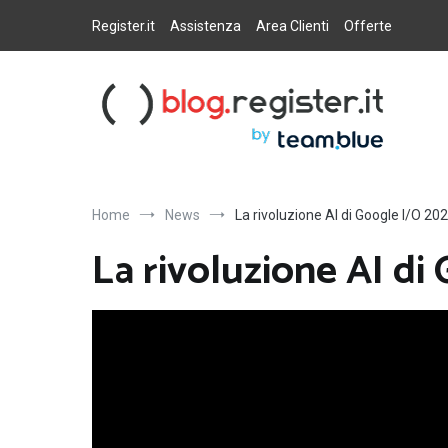
Salta
al
Register.it
Assistenza
Area Clienti
Offerte
contenuto
Blog Register.it
Notizie, novità e consigli per la tua presenza online
Home
News
La rivoluzione AI di Google I/O 20
La rivoluzione AI di