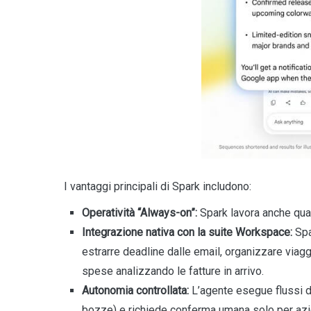
I vantaggi principali di Spark includono:
Operatività “Always-on”:
Spark lavora anche qua
Integrazione nativa con la suite Workspace:
Spa
estrarre deadline dalle email, organizzare viag
spese analizzando le fatture in arrivo.
Autonomia controllata:
L’agente esegue flussi di
bozze) e richiede conferma umana solo per azion