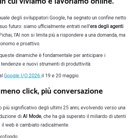
in cui viviamo e lavoriamo online.
uale degli sviluppatori Google, ha segnato un confine netto
l suo futuro: siamo ufficialmente entrati nell’
era degli agenti
chai, l’AI non si limita più a rispondere a una domanda, ma
onomo e proattivo.
queste dinamiche è fondamentale per anticipare i
 tendenze e nuovi strumenti di produttività.
al
Google I/O 2026
il 19 e 20 maggio.
: meno click, più conversazione
più significativo degli ultimi 25 anni, evolvendo verso una
roduzione di
AI Mode
, che ha già superato il miliardo di utenti
n il web è cambiato radicalmente.
profondo: