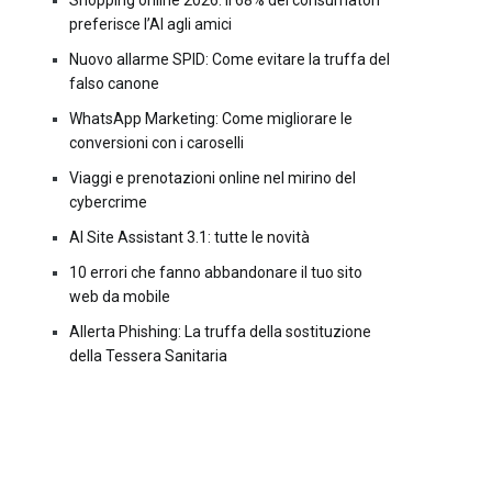
Shopping online 2026: il 68% dei consumatori
preferisce l’AI agli amici
Nuovo allarme SPID: Come evitare la truffa del
falso canone
WhatsApp Marketing: Come migliorare le
conversioni con i caroselli
Viaggi e prenotazioni online nel mirino del
cybercrime
AI Site Assistant 3.1: tutte le novità
10 errori che fanno abbandonare il tuo sito
web da mobile
Allerta Phishing: La truffa della sostituzione
della Tessera Sanitaria