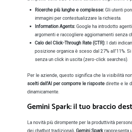
Ricerche più lunghe e complesse:
Gli utenti po
immagini per contestualizzare la richiesta.
Information Agents:
Google ha introdotto agenti
argomenti e raccogliere aggiornamenti senza che
Calo del Click-Through Rate (CTR):
I dati indica
posizione organica è sceso dal 27% all’11%. Si 
senza un click in uscita (zero-click searches).
Per le aziende, questo significa che la visibilità no
scelti dall’AI per comporre le risposte
dirette e le
dinamicamente.
Gemini Spark: il tuo braccio des
La novità più dirompente per la produttività perso
dei chatbot tradizionali,
Gemini Spark
rappresenta un