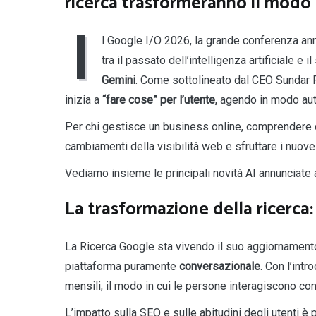
ricerca trasformeranno il modo 
I
l Google I/O 2026, la grande conferenza ann
tra il passato dell’intelligenza artificiale e i
Gemini
. Come sottolineato dal CEO Sundar Pi
inizia a
“fare cose”
per l’utente,
agendo in modo aut
Per chi gestisce un business online, comprendere 
cambiamenti della visibilità web e sfruttare i nuove
Vediamo insieme le principali novità AI annunciate 
La trasformazione della ricerca
La Ricerca Google sta vivendo il suo aggiornamento 
piattaforma puramente
conversazionale
. Con l’int
mensili, il modo in cui le persone interagiscono co
L’impatto sulla SEO e sulle abitudini degli utenti è 