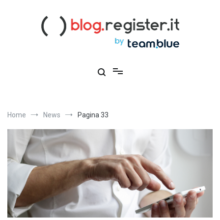
Salta
al
contenuto
Blog Register.it
Notizie, novità e consigli per la tua presenza online
Home
News
Pagina 33