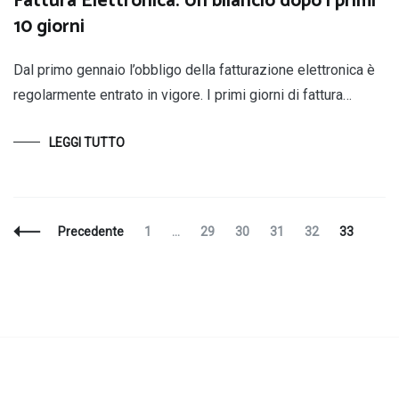
Fattura Elettronica. Un bilancio dopo i primi
10 giorni
Dal primo gennaio l’obbligo della fatturazione elettronica è
regolarmente entrato in vigore. I primi giorni di fattura…
LEGGI TUTTO
Navigazione
Pagina
Pagina
Pagina
Pagina
Pagina
Pagina
Precedente
1
…
29
30
31
32
33
articoli