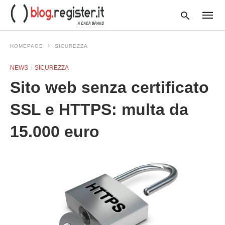
HOMEPAGE
SICUREZZA
NEWS
SICUREZZA
Type
Sito web senza certificato
your
searc
query
SSL e HTTPS: multa da
and
hit
15.000 euro
enter: