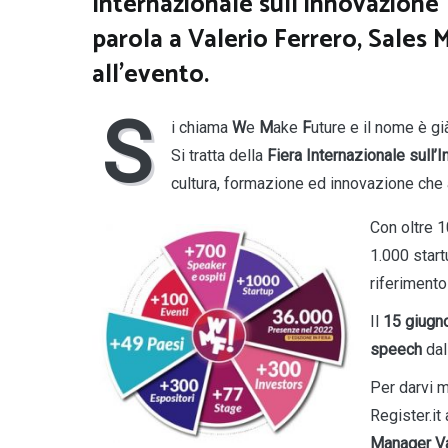
Internazionale sull’Innovazione
parola a Valerio Ferrero, Sales 
all’evento.
S
i chiama
W
e
M
ake
F
uture e il nome è gi
Si tratta della
Fiera Internazionale sull’
cultura, formazione ed innovazione che
Con oltre 1
1.000 start
riferimento
Il
15 giugn
speech
dal
Per darvi m
Register.it
Manager Va