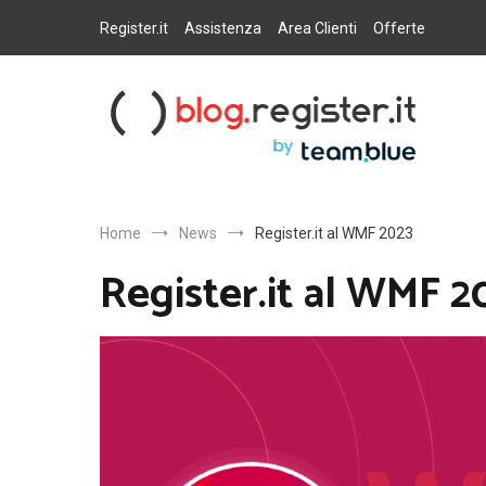
Salta
al
Register.it
Assistenza
Area Clienti
Offerte
contenuto
Blog Register.it
Notizie, novità e consigli per la tua presenza online
Home
News
Register.it al WMF 2023
Register.it al WMF 2