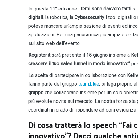
In questa 11° edizione
i temi sono davvero tanti
si 
digitali
, la robotica, la
Cybersecurity
i tool digitali
poteva mancare un’ampia sezione di eventi ed incont
applicazioni. Per una panoramica più ampia e dettag
sul sito web dell’evento.
Register.it
sarà presente il
15 giugno
insieme a
Ke
crescere il tuo sales funnel in modo innovativo”
pre
La scelta di partecipare in collaborazione con
Keli
fanno parte del gruppo
team.blue
, si lega proprio 
gruppo
che collaborano insieme per un solo obiettivo
più evolute novità sul mercato. La nostra forza sta p
coordinati in grado di rispondere ad ogni esigenza 
Di cosa tratterà lo speech “Fai 
innovativo”? Dacci qualche anti