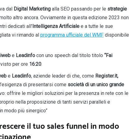
va dal
Digital Marketing
alla SEO passando per le
strategie
 e molto altro ancora. Ovviamente in questa edizione 2023 non
ri dedicati all’
Intelligenza Artificiale
e a tutte le sue
liata vi rimando al
programma ufficiale del WMF
disponibile
liweb
e
Leadinfo
con uno speech dal titolo titolo
“Fai
visto per ore
16:20
.
web
e
Leadinfo
, aziende leader di che, come
Register.it,
all’esigenza di presentarsi come
società di un unico grande
: offrire le migliori soluzioni per la presenza in rete con le
roprio nella proposizione di tanti servizi paralleli e
in modo più sinergico”
crescere il tuo sales funnel in modo
cipazione