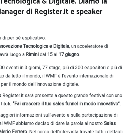
 Tecnologica & Digitale. Diamo la
Manager di Register.it e speaker
à di per sé esplicativo.
Innovazione Tecnologica e Digitale
, un acceleratore di
 avrà luogo a
Rimini
dal
15
al
17 giugno
.
00 eventi in 3 giorni, 77 stage, più di 300 espositori e più di
up da tutto il mondo, il WMF è l’evento internazionale di
 per il mondo dell’innovazione digitale.
o
Register.it sarà presente a questo grande festival con uno
 titolo
“Fai crescere il tuo sales funnel in modo innovativo”.
aggiori informazioni sull’evento e sulla partecipazione di
 al WMF abbiamo deciso di dare la parola al nostro
Sales
lerio Ferrero.
Nel corso dell’intervista trovate tutti i dettagli