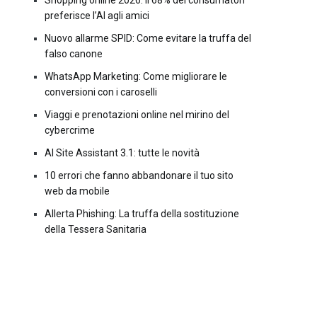
Shopping online 2026: il 68% dei consumatori
preferisce l’AI agli amici
Nuovo allarme SPID: Come evitare la truffa del
falso canone
WhatsApp Marketing: Come migliorare le
conversioni con i caroselli
Viaggi e prenotazioni online nel mirino del
cybercrime
AI Site Assistant 3.1: tutte le novità
10 errori che fanno abbandonare il tuo sito
web da mobile
Allerta Phishing: La truffa della sostituzione
della Tessera Sanitaria