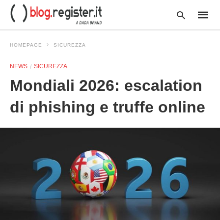
HOMEPAGE
SICUREZZA
NEWS
SICUREZZA
Type
Mondiali 2026: escalation
your
searc
query
di phishing e truffe online
and
hit
enter: