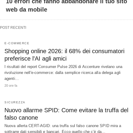
10 errori che fanno abbandonare il tuo sito
web da mobile
POST RECENTI
E-COMMERCE
Shopping online 2026: il 68% dei consumatori
preferisce l’AI agli amici
I risultati del report Consumer Pulse 2026 di Accenture rivelano una
rivoluzione nell'e-commerce: dalla semplice ricerca alla delega agli
agenti…
20 ore fa
SICUREZZA
Nuovo allarme SPID: Come evitare la truffa del
falso canone
Nuova allerta CERT-AGID: una truffa sul falso canone SPID mira a
sottrarre dati sensibili e bancari. Ecco quello che c’è da…