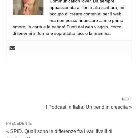
Communication lover. Da sempre
appassionata ai libri e alla scrittura, mi
occupo di creare contenuti per il web
ma non posso rinunciare al mio primo
amore: la carta e la penna! Fuori dal web viaggio, cerco
di tenermi in forma e soprattutto faccio la mamma.
NEXT
I Podcast in Italia. Un trend in crescita »
PRECEDENTE
« SPID. Quali sono le differenze fra i vari livelli di