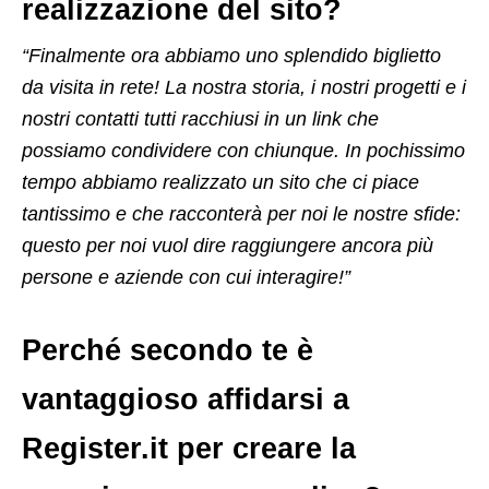
realizzazione del sito?
“Finalmente ora abbiamo uno splendido biglietto
da visita in rete! La nostra storia, i nostri progetti e i
nostri contatti tutti racchiusi in un link che
possiamo condividere con chiunque. In pochissimo
tempo abbiamo realizzato un sito che ci piace
tantissimo e che racconterà per noi le nostre sfide:
questo per noi vuol dire raggiungere ancora più
persone e aziende con cui interagire!”
Perché secondo te è
vantaggioso affidarsi a
Register.it per creare la