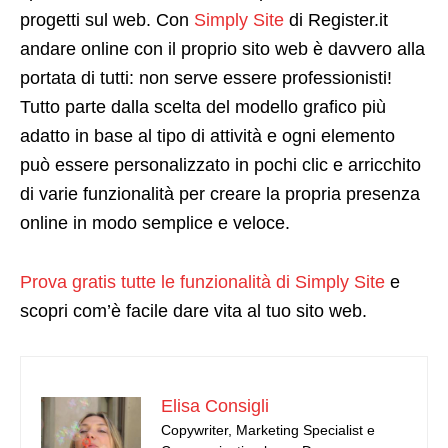
progetti sul web. Con
Simply Site
di Register.it
andare online con il proprio sito web è davvero alla
portata di tutti: non serve essere professionisti!
Tutto parte dalla scelta del modello grafico più
adatto in base al tipo di attività e ogni elemento
può essere personalizzato in pochi clic e arricchito
di varie funzionalità per creare la propria presenza
online in modo semplice e veloce.
Prova gratis tutte le funzionalità di Simply Site
e
scopri com’è facile dare vita al tuo sito web.
Elisa Consigli
Copywriter, Marketing Specialist e