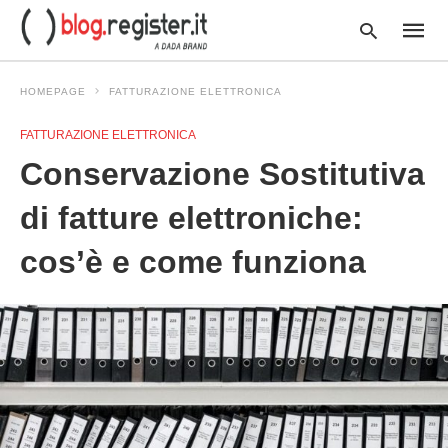
HOMEPAGE
FATTURAZIONE ELETTRONICA
FATTURAZIONE ELETTRONICA
Type
Conservazione Sostitutiva
your
searc
query
di fatture elettroniche:
and
hit
cos’è e come funziona
enter: