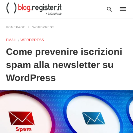
HOMEPAGE
WORDPRESS
EMAIL
WORDPRESS
Type
Come prevenire iscrizioni
your
searc
query
spam alla newsletter su
and
hit
WordPress
enter: