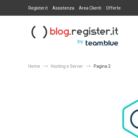
Salta
al
Register.it
Assistenza
Area Clienti
Offerte
contenuto
Blog Register.it
Notizie, novità e consigli per la tua presenza online
Home
Hosting e Server
Pagina 2