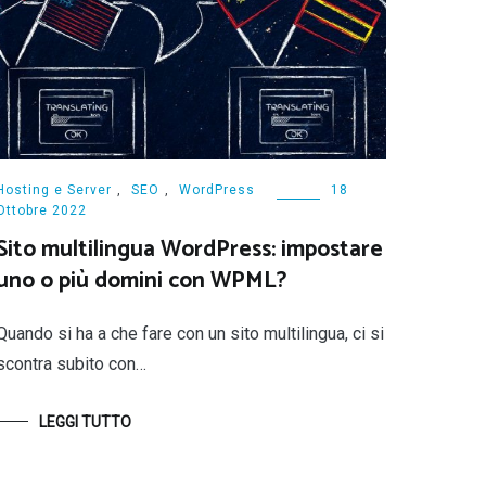
Hosting e Server
,
SEO
,
WordPress
18
Ottobre 2022
Sito multilingua WordPress: impostare
uno o più domini con WPML?
Quando si ha a che fare con un sito multilingua, ci si
scontra subito con…
LEGGI TUTTO