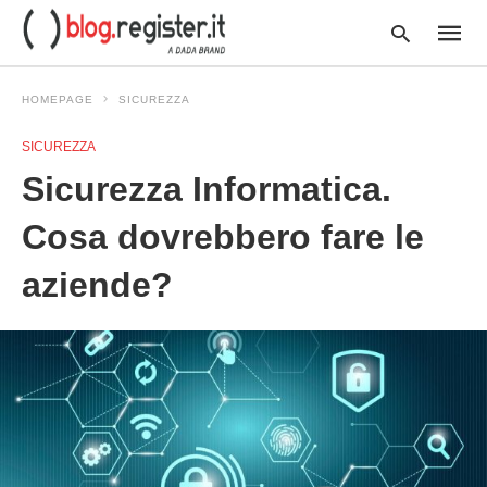
HOMEPAGE
SICUREZZA
SICUREZZA
Type
Sicurezza Informatica.
your
searc
query
Cosa dovrebbero fare le
and
hit
aziende?
enter: