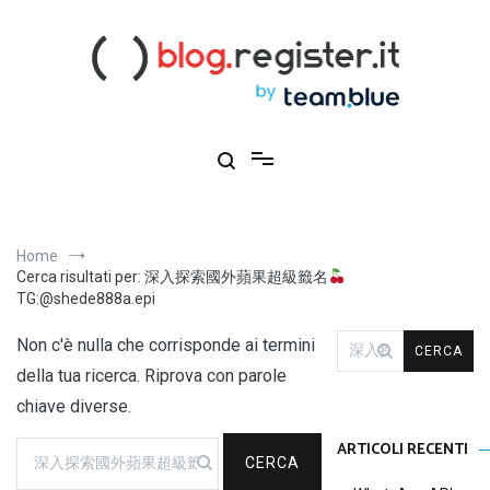
Salta
al
contenuto
Blog Register.it
Notizie, novità e consigli per la tua presenza online
Home
Cerca risultati per: 深入探索國外蘋果超級籤名
TG:@shede888a.epi
Ricerca
Non c'è nulla che corrisponde ai termini
per:
della tua ricerca. Riprova con parole
chiave diverse.
Ricerca
ARTICOLI RECENTI
per: