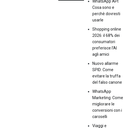
WhatsApp API:
Cosa sono e
perchè dovresti
usarle
Shopping online
2026: il 68% dei
consumatori
preferisce l’AI
agli amici
Nuovo allarme
SPID: Come
evitare la truffa
del falso canone
WhatsApp
Marketing: Come
migliorare le
conversioni con i
caroselli
Viaggi e