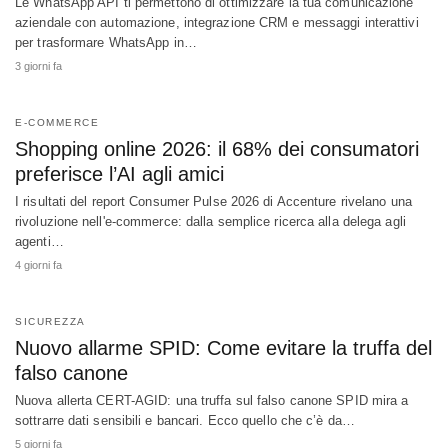
Le WhatsApp API ti permettono di ottimizzare la tua comunicazione
aziendale con automazione, integrazione CRM e messaggi interattivi
per trasformare WhatsApp in…
3 giorni fa
E-COMMERCE
Shopping online 2026: il 68% dei consumatori
preferisce l’AI agli amici
I risultati del report Consumer Pulse 2026 di Accenture rivelano una
rivoluzione nell'e-commerce: dalla semplice ricerca alla delega agli
agenti…
4 giorni fa
SICUREZZA
Nuovo allarme SPID: Come evitare la truffa del
falso canone
Nuova allerta CERT-AGID: una truffa sul falso canone SPID mira a
sottrarre dati sensibili e bancari. Ecco quello che c’è da…
5 giorni fa