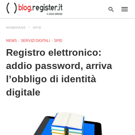
HOMEPAGE
SPID
NEWS
SERVIZI DIGITALI
SPID
Type
Registro elettronico:
your
searc
query
addio password, arriva
and
hit
l’obbligo di identità
enter:
digitale