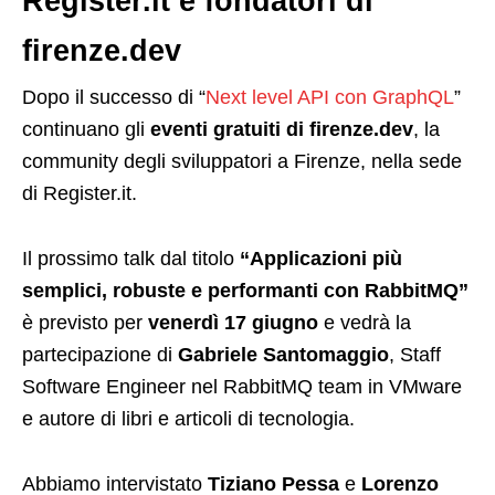
Register.it e fondatori di
firenze.dev
D
opo il successo di “
Next level API con GraphQL
”
continuano gli
eventi gratuiti di firenze.dev
, la
community degli sviluppatori a Firenze, nella sede
di Register.it.
Il prossimo talk dal titolo
“Applicazioni più
semplici, robuste e performanti con RabbitMQ”
è previsto per
venerdì 17 giugno
e vedrà la
partecipazione di
Gabriele Santomaggio
, Staff
Software Engineer nel RabbitMQ team in VMware
e autore di libri e articoli di tecnologia.
Abbiamo intervistato
Tiziano Pessa
e
Lorenzo