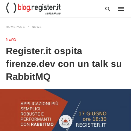
HOMEPAGE
NEWS
NEWS
Type
Register.it ospita
your
searc
query
firenze.dev con un talk su
and
hit
RabbitMQ
enter: