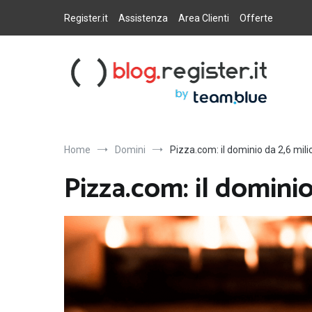
Salta
al
Register.it
Assistenza
Area Clienti
Offerte
contenuto
Blog Register.it
Notizie, novità e consigli per la tua presenza online
Home
Domini
Pizza.com: il dominio da 2,6 milion
Pizza.com: il dominio 