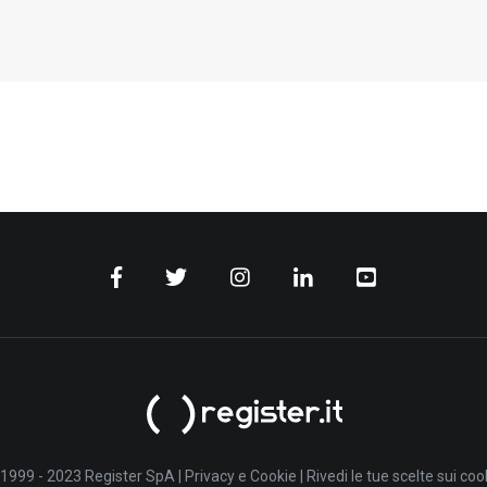
1999 - 2023 Register SpA |
Privacy e Cookie
|
Rivedi le tue scelte sui coo