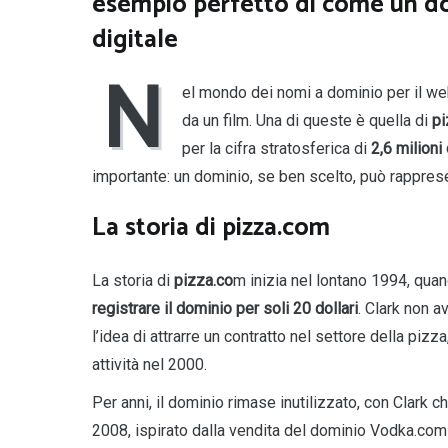
esempio perfetto di come un do
digitale
N
el mondo dei nomi a dominio per il web
da un film. Una di queste è quella di
pi
per la cifra stratosferica di
2,6 milioni 
importante: un dominio, se ben scelto, può rapprese
La storia di pizza.com
La storia di
pizza.co
m inizia nel lontano 1994, quan
registrare il dominio per soli 20 dollari
. Clark non a
l’idea di attrarre un contratto nel settore della pi
attività nel 2000.
Per anni, il dominio rimase inutilizzato, con Clark c
2008, ispirato dalla vendita del dominio Vodka.com p