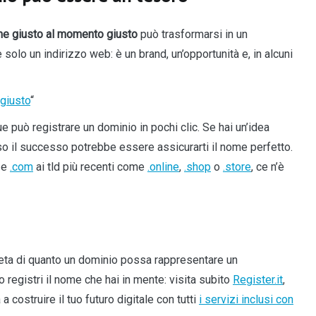
ome giusto al momento giusto
può trasformarsi in un
olo un indirizzo web: è un brand, un’opportunità e, in alcuni
 giusto
“
ue può registrare un dominio in pochi clic. Se hai un’idea
rso il successo potrebbe essere assicurarti il nome perfetto.
e
.com
ai tld più recenti come
.online
,
.shop
o
.store
, ce n’è
eta di quanto un dominio possa rappresentare un
 registri il nome che hai in mente: visita subito
Register.it
,
a costruire il tuo futuro digitale con tutti
i servizi inclusi con