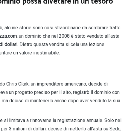
minio possa divetare in un tesoro
, alcune storie sono così straordinarie da sembrare tratte
zza.com
, un dominio che nel 2008 è stato venduto all’asta
di dollari.
Dietro questa vendita si cela una lezione
ntare un valore inestimabile.
do Chris Clark, un imprenditore americano, decide di
veva un progetto preciso per il sito, registrò il dominio con
zza, ma decise di mantenerlo anche dopo aver venduto la sua
he si limitava a rinnovarne la registrazione annuale. Solo nel
er 3 milioni di dollari, decise di metterlo all’asta su Sedo,