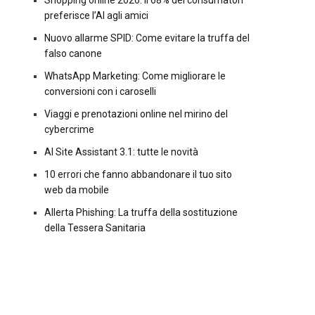
Shopping online 2026: il 68% dei consumatori
preferisce l’AI agli amici
Nuovo allarme SPID: Come evitare la truffa del
falso canone
WhatsApp Marketing: Come migliorare le
conversioni con i caroselli
Viaggi e prenotazioni online nel mirino del
cybercrime
AI Site Assistant 3.1: tutte le novità
10 errori che fanno abbandonare il tuo sito
web da mobile
Allerta Phishing: La truffa della sostituzione
della Tessera Sanitaria