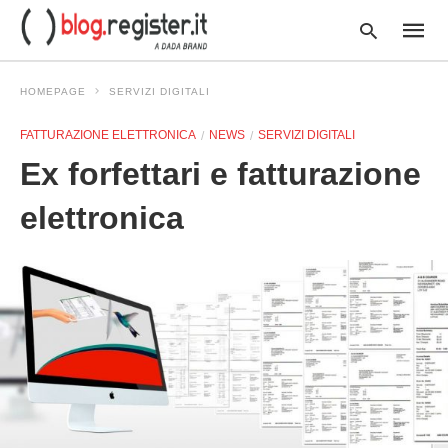
HOMEPAGE
SERVIZI DIGITALI
FATTURAZIONE ELETTRONICA
NEWS
SERVIZI DIGITALI
Type
Ex forfettari e fatturazione
your
searc
query
elettronica
and
hit
enter: