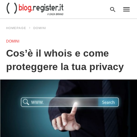
HOMEPAGE
DOMINI
DOMINI
Type
Cos’è il whois e come
your
searc
query
proteggere la tua privacy
and
hit
enter: