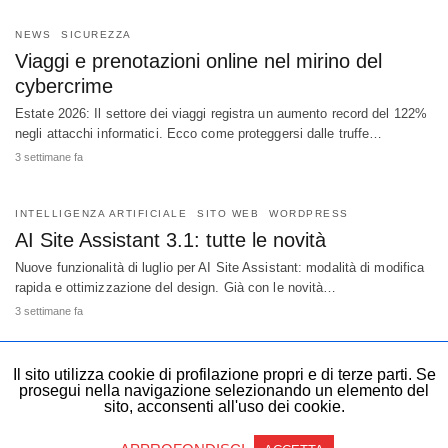
NEWS
SICUREZZA
Viaggi e prenotazioni online nel mirino del
cybercrime
Estate 2026: Il settore dei viaggi registra un aumento record del 122%
negli attacchi informatici. Ecco come proteggersi dalle truffe…
3 settimane fa
INTELLIGENZA ARTIFICIALE
SITO WEB
WORDPRESS
AI Site Assistant 3.1: tutte le novità
Nuove funzionalità di luglio per AI Site Assistant: modalità di modifica
rapida e ottimizzazione del design. Già con le novità…
3 settimane fa
Il sito utilizza cookie di profilazione propri e di terze parti. Se
prosegui nella navigazione selezionando un elemento del
sito, acconsenti all'uso dei cookie.
Copyright © 1999 - 2023 Register SpA Partita IVA & Codice Fiscale:
04628270482
Non-AMP Version