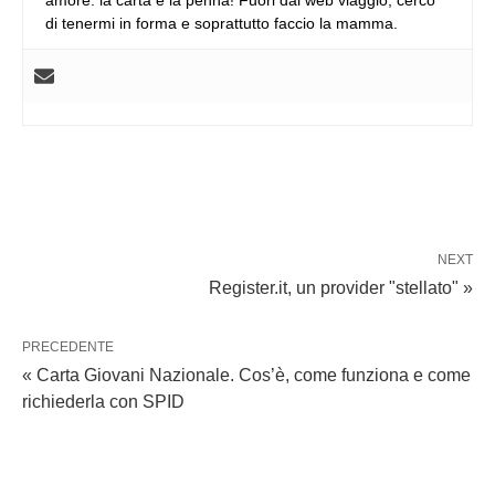
amore: la carta e la penna! Fuori dal web viaggio, cerco
di tenermi in forma e soprattutto faccio la mamma.
NEXT
Register.it, un provider "stellato" »
PRECEDENTE
« Carta Giovani Nazionale. Cos’è, come funziona e come
richiederla con SPID