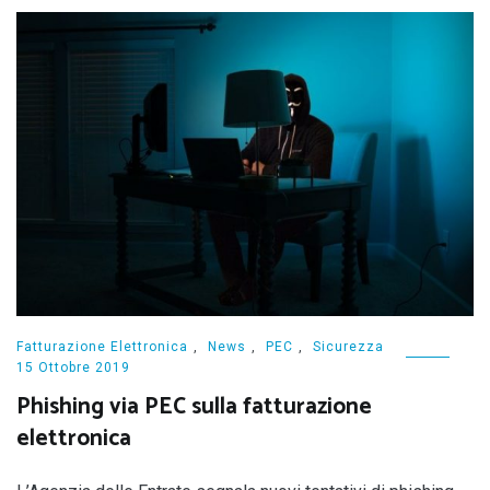
Fatturazione Elettronica
,
News
,
PEC
,
Sicurezza
15 Ottobre 2019
Phishing via PEC sulla fatturazione
elettronica