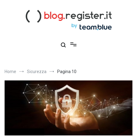
Salta
al
contenuto
Blog Register.it
Notizie, novità e consigli per la tua presenza online
Home
Sicurezza
Pagina 10