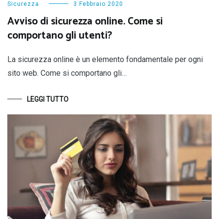
Sicurezza
3 Febbraio 2020
Avviso di sicurezza online. Come si
comportano gli utenti?
La sicurezza online è un elemento fondamentale per ogni
sito web. Come si comportano gli…
LEGGI TUTTO