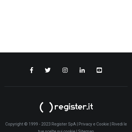
Copyright © 1999 - 2023 Register SpA |
Privacy e Cookie
|
Rivedi le
tue scelte sui cookie
|
Sitemap