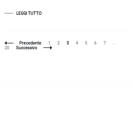
LEGGI TUTTO
Navigazione
Pagina
Pagina
Pagina
Pagina
Pagina
Pagina
Pagina
Pagin
Precedente
1
2
3
4
5
6
7
…
articoli
20
Successivo