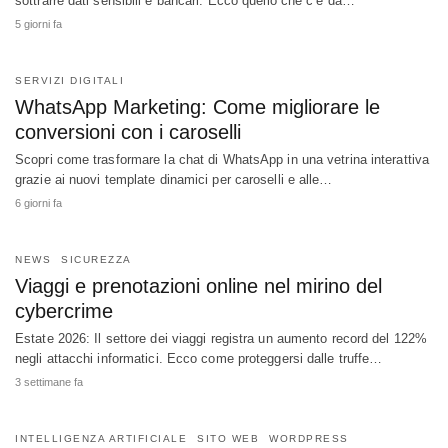
sottrarre dati sensibili e bancari. Ecco quello che c’è da…
5 giorni fa
SERVIZI DIGITALI
WhatsApp Marketing: Come migliorare le
conversioni con i caroselli
Scopri come trasformare la chat di WhatsApp in una vetrina interattiva
grazie ai nuovi template dinamici per caroselli e alle…
6 giorni fa
NEWS
SICUREZZA
Viaggi e prenotazioni online nel mirino del
cybercrime
Estate 2026: Il settore dei viaggi registra un aumento record del 122%
negli attacchi informatici. Ecco come proteggersi dalle truffe…
3 settimane fa
INTELLIGENZA ARTIFICIALE
SITO WEB
WORDPRESS