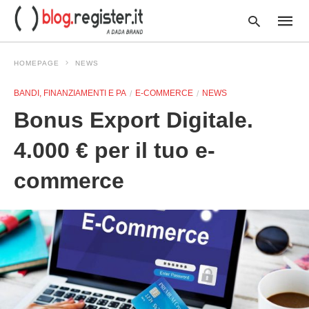
HOMEPAGE
NEWS
BANDI, FINANZIAMENTI E PA
E-COMMERCE
NEWS
Type
Bonus Export Digitale.
your
searc
query
4.000 € per il tuo e-
and
hit
commerce
enter: