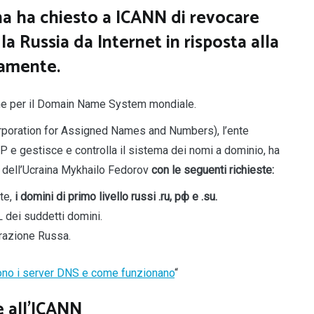
ina ha chiesto a ICANN di revocare
a Russia da Internet in risposta alla
vamente.
che per il Domain Name System mondiale.
rporation for Assigned Names and Numbers), l’ente
IP e gestisce e controlla il sistema dei nomi a dominio, ha
o dell’Ucraina Mykhailo Fedorov
con le seguenti richieste:
te,
i domini di primo livello russi .ru, рф e .su.
SL dei suddetti domini.
erazione Russa.
no i server DNS e come funzionano
“
e all’ICANN