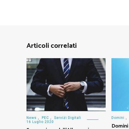
Articoli correlati
News
,
PEC
,
Servizi Digitali
Domini
,
16 Luglio 2020
Domini 