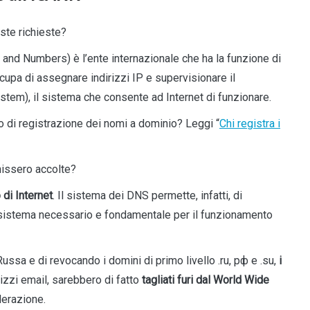
ste richieste?
and Numbers) è l’ente internazionale che ha la funzione di
ccupa di assegnare indirizzi IP e supervisionare il
m), il sistema che consente ad Internet di funzionare.
o di registrazione dei nomi a dominio? Leggi “
Chi registra i
nissero accolte?
 di Internet
. Il sistema dei DNS permette, infatti, di
un sistema necessario e fondamentale per il funzionamento
sa e di revocando i domini di primo livello .ru, рф e .su,
i
rizzi email, sarebbero di fatto
tagliati furi dal World Wide
derazione.