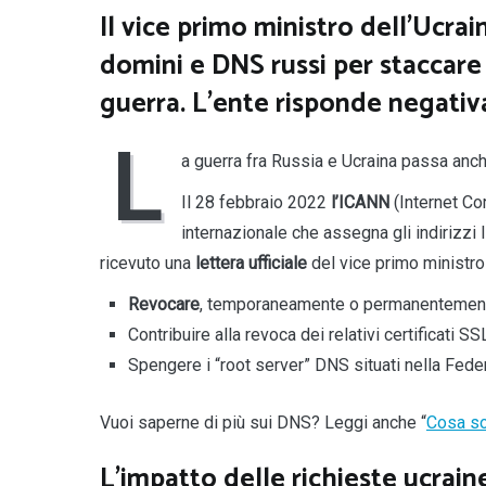
Il vice primo ministro dell’Ucra
domini e DNS russi per staccare l
guerra. L’ente risponde negati
L
a guerra fra Russia e Ucraina passa an
Il 28 febbraio 2022
l’ICANN
(Internet Co
internazionale che assegna gli indirizzi 
ricevuto una
lettera ufficiale
del vice primo ministr
Revocare
, temporaneamente o permanentemen
Contribuire alla revoca dei relativi certificati S
Spengere i “root server” DNS situati nella Fed
Vuoi saperne di più sui DNS? Leggi anche “
Cosa so
L’impatto delle richieste ucrain