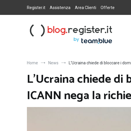
Salta
al
Register.it
Assistenza
Area Clienti
Offerte
contenuto
Blog Register.it
Notizie, novità e consigli per la tua presenza online
Home
News
L’Ucraina chiede di bloccare i domi
L’Ucraina chiede di b
ICANN nega la richi