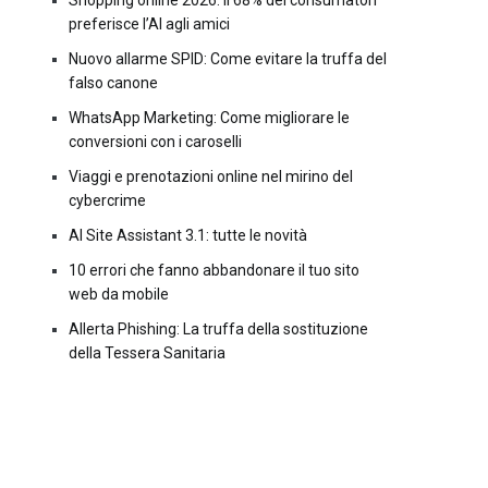
Shopping online 2026: il 68% dei consumatori
preferisce l’AI agli amici
Nuovo allarme SPID: Come evitare la truffa del
falso canone
WhatsApp Marketing: Come migliorare le
conversioni con i caroselli
Viaggi e prenotazioni online nel mirino del
cybercrime
AI Site Assistant 3.1: tutte le novità
10 errori che fanno abbandonare il tuo sito
web da mobile
Allerta Phishing: La truffa della sostituzione
della Tessera Sanitaria