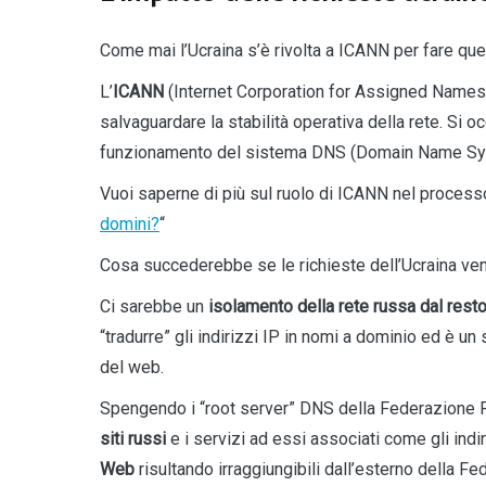
Come mai l’Ucraina s’è rivolta a ICANN per fare que
L’
ICANN
(Internet Corporation for Assigned Names 
salvaguardare la stabilità operativa della rete. Si o
funzionamento del sistema DNS (Domain Name Syste
Vuoi saperne di più sul ruolo di ICANN nel process
domini?
“
Cosa succederebbe se le richieste dell’Ucraina ve
Ci sarebbe un
isolamento della rete russa dal resto
“tradurre” gli indirizzi IP in nomi a dominio ed è 
del web.
Spengendo i “root server” DNS della Federazione Rus
siti russi
e i servizi ad essi associati come gli indi
Web
risultando irraggiungibili dall’esterno della Fe