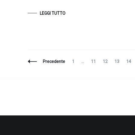
LEGGI TUTTO
Navigazione
Pagina
Pagina
Pagina
Pagina
Pagi
Precedente
1
…
11
12
13
14
articoli