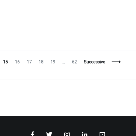
na
Pagina
Pagina
Pagina
Pagina
Pagina
Pagina
15
16
17
18
19
…
62
Successivo