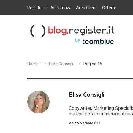
Salta
al
Register.it
Assistenza
Area Clienti
Offerte
contenuto
Blog Register.it
Notizie, novità e consigli per la tua presenza online
Home
Elisa Consigli
Pagina 15
Elisa Consigli
Copywriter, Marketing Specialis
ma non posso rinunciare al mio 
Articolo creato
611