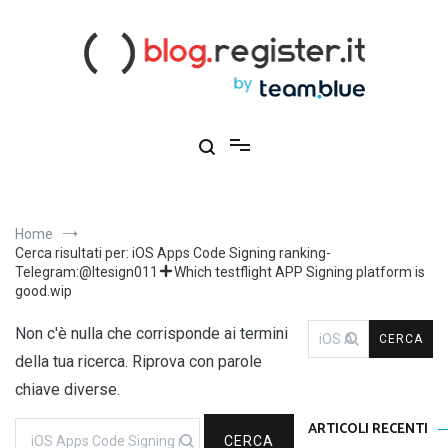
Salta
al
contenuto
Blog Register.it
Notizie, novità e consigli per la tua presenza online
Home
Cerca risultati per: iOS Apps Code Signing ranking-
Telegram:@ltesign011
Which testflight APP Signing platform is
good.wip
Ricerca
Non c'è nulla che corrisponde ai termini
per:
della tua ricerca. Riprova con parole
chiave diverse.
Ricerca
ARTICOLI RECENTI
per: