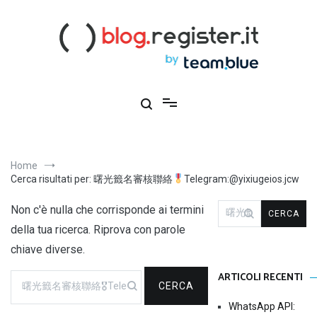
Salta
al
contenuto
Blog Register.it
Notizie, novità e consigli per la tua presenza online
Home
Cerca risultati per: 曙光籤名審核聯絡
Telegram:@yixiugeios.jcw
Ricerca
Non c'è nulla che corrisponde ai termini
per:
della tua ricerca. Riprova con parole
chiave diverse.
Ricerca
ARTICOLI RECENTI
per:
WhatsApp API: